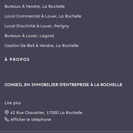
Bureaux À Vendre, La Rochelle
Local Commercial À Louer, La Rochelle
Local D'activité À Louer, Perigny
Bureaux À Louer, Lagord
Cession De Bail À Vendre, La Rochelle
À PROPOS
CONSEIL EN IMMOBILIER D’ENTREPRISE À LA ROCHELLE
Lire plus
Depuis 1999, Arthur Loyd La Rochelle est le principal cabinet
42 Rue Chaudrier, 17000 La Rochelle
spécialisé en immobilier d’entreprise et commerce de la cité
rochelaise.
Afficher le téléphone