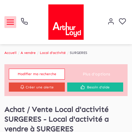
Accueil
A vendre
Local d'activité
SURGERES
Acheter
Plus d'options
Modifier ma recherche
Louer
Créer une alerte
Besoin d'aide
Etude de marché
Achat / Vente Local d'activité
Notre Agence
SURGERES - Local d'activité a
Contact
vendre à SURGERES