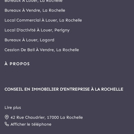
Bureaux À Louer, La Rochelle
Bureaux À Vendre, La Rochelle
Local Commercial À Louer, La Rochelle
Local D'activité À Louer, Perigny
Bureaux À Louer, Lagord
Cession De Bail À Vendre, La Rochelle
À PROPOS
CONSEIL EN IMMOBILIER D’ENTREPRISE À LA ROCHELLE
Lire plus
Depuis 1999, Arthur Loyd La Rochelle est le principal cabinet
42 Rue Chaudrier, 17000 La Rochelle
spécialisé en immobilier d’entreprise et commerce de la cité
rochelaise.
Afficher le téléphone