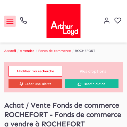
Accueil
A vendre
Fonds de commerce
ROCHEFORT
Acheter
Plus d'options
Modifier ma recherche
Louer
Créer une alerte
Besoin d'aide
Etude de marché
Achat / Vente Fonds de commerce
Notre Agence
ROCHEFORT - Fonds de commerce
Contact
a vendre à ROCHEFORT