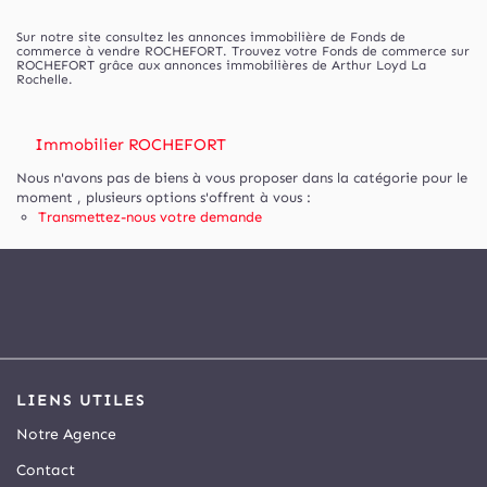
Sur notre site consultez les annonces immobilière de Fonds de
commerce à vendre ROCHEFORT. Trouvez votre Fonds de commerce sur
ROCHEFORT grâce aux annonces immobilières de Arthur Loyd La
Rochelle.
Immobilier ROCHEFORT
Nous n'avons pas de biens à vous proposer dans la catégorie pour le
moment , plusieurs options s'offrent à vous :
Transmettez-nous votre demande
LIENS UTILES
Notre Agence
Contact