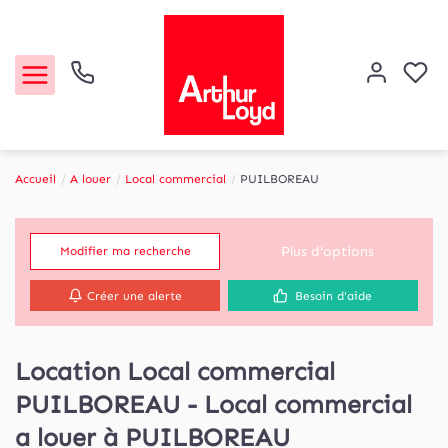
Accueil
A louer
Local commercial
PUILBOREAU
Acheter
Plus d'options
Modifier ma recherche
Louer
Créer une alerte
Besoin d'aide
Etude de marché
Location Local commercial
Notre Agence
PUILBOREAU - Local commercial
Contact
a louer à PUILBOREAU