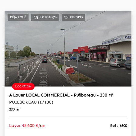
DÉJA LOUÉ
1 PHOTO(S)
FAVORIS
LOCATION
A Louer LOCAL COMMERCIAL - Puilboreau - 230 M²
PUILBOREAU (17138)
230 m²
Loyer 45 600 €/an
Ref : 6500