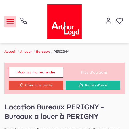
Accueil
A louer
Bureaux
PERIGNY
Acheter
Plus d'options
Modifier ma recherche
Louer
Créer une alerte
Besoin d'aide
Etude de marché
Location Bureaux PERIGNY -
Notre Agence
Bureaux a louer à PERIGNY
Contact