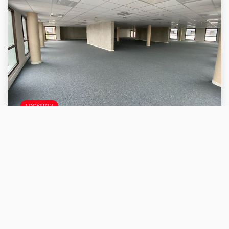
LOCATION
A Louer Bureaux Neuf RT 2020 PERIGNY 487m²
PERIGNY (17180)
487 m²
Loyer 94 820 €/an
Ref : 6019