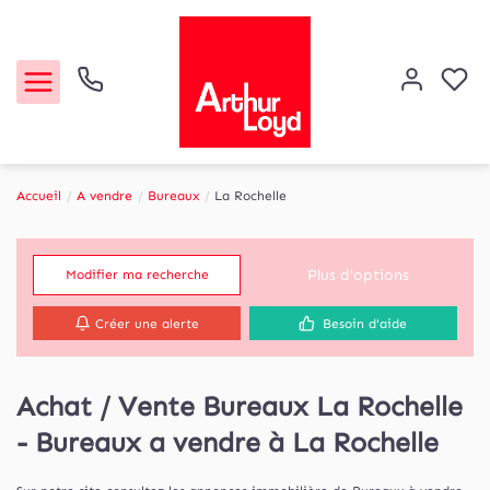
Accueil
A vendre
Bureaux
La Rochelle
Acheter
Plus d'options
Modifier ma recherche
Louer
Créer une alerte
Besoin d'aide
Etude de marché
Achat / Vente Bureaux La Rochelle
Notre Agence
- Bureaux a vendre à La Rochelle
Contact