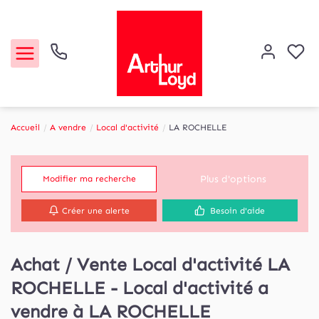
Accueil
A vendre
Local d'activité
LA ROCHELLE
Acheter
Plus d'options
Modifier ma recherche
Louer
Créer une alerte
Besoin d'aide
Etude de marché
Achat / Vente Local d'activité LA
Notre Agence
ROCHELLE - Local d'activité a
Contact
vendre à LA ROCHELLE