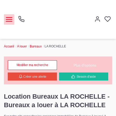
Accueil
A louer
Bureaux
LA ROCHELLE
Acheter
Louer
Plus d'options
Modifier ma recherche
Créer une alerte
Besoin d'aide
Etude de marché
Notre Agence
Location Bureaux LA ROCHELLE -
Bureaux a louer à LA ROCHELLE
Contact