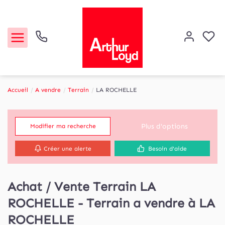
Accueil
A vendre
Terrain
LA ROCHELLE
Acheter
Plus d'options
Modifier ma recherche
Louer
Créer une alerte
Besoin d'aide
Etude de marché
Achat / Vente Terrain LA
Notre Agence
ROCHELLE - Terrain a vendre à LA
Contact
ROCHELLE