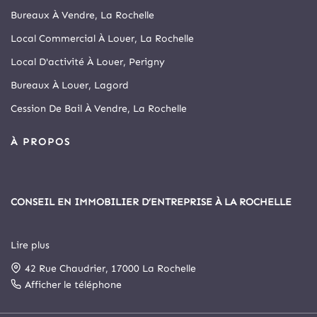
Bureaux À Vendre, La Rochelle
Local Commercial À Louer, La Rochelle
Local D'activité À Louer, Perigny
Bureaux À Louer, Lagord
Cession De Bail À Vendre, La Rochelle
À PROPOS
CONSEIL EN IMMOBILIER D’ENTREPRISE À LA ROCHELLE
Lire plus
Depuis 1999, Arthur Loyd La Rochelle est le principal cabinet
42 Rue Chaudrier, 17000 La Rochelle
spécialisé en immobilier d’entreprise et commerce de la cité
rochelaise.
Afficher le téléphone