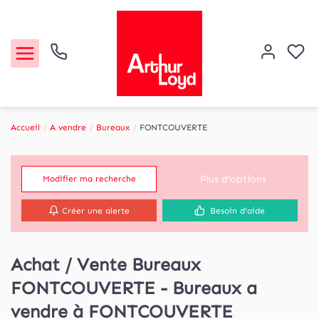
Accueil
A vendre
Bureaux
FONTCOUVERTE
Acheter
Plus d'options
Modifier ma recherche
Louer
Créer une alerte
Besoin d'aide
Etude de marché
Achat / Vente Bureaux
Notre Agence
FONTCOUVERTE - Bureaux a
Contact
vendre à FONTCOUVERTE