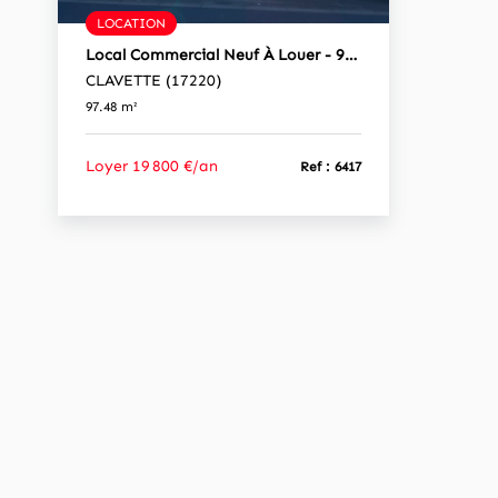
LOCATION
Local Commercial Neuf À Louer - 97.48m² Avec Parkings Centre-Ville De Clavette, Visibilité Et Accessibilité
CLAVETTE (17220)
97.48 m²
Loyer 19 800 €/an
Ref : 6417