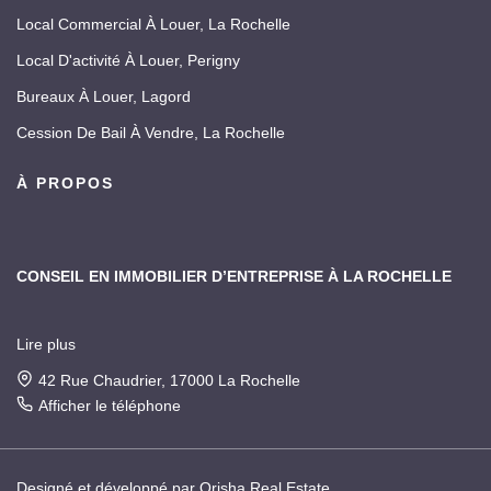
Local Commercial À Louer, La Rochelle
Local D'activité À Louer, Perigny
Bureaux À Louer, Lagord
Cession De Bail À Vendre, La Rochelle
À PROPOS
CONSEIL EN IMMOBILIER D’ENTREPRISE À LA ROCHELLE
Lire plus
Depuis 1999, Arthur Loyd La Rochelle est le principal cabinet
spécialisé en immobilier d’entreprise et commerce de la cité
42 Rue Chaudrier, 17000 La Rochelle
rochelaise.
Afficher le téléphone
Notre agence a intégré, le 1er novembre 2025, le cabinet
Designé et développé par Orisha Real Estate