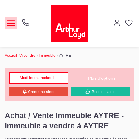
Accueil
A vendre
Immeuble
AYTRE
Acheter
Louer
Plus d'options
Modifier ma recherche
Créer une alerte
Besoin d'aide
Etude de marché
Notre Agence
Achat / Vente Immeuble AYTRE -
Immeuble a vendre à AYTRE
Contact