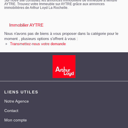
Sur notre site consultez les annonces immobilière de Immeuble à vendre
AYTRE. Trouvez votre Immeuble sur AYTRE grâce aux annonces
immobilières de Arthur Loyd La Rochelle.
Immobilier AYTRE
Nous n'avons pas de biens à vous proposer dans la catégorie pour le
moment , plusieurs options s'offrent à vous :
Transmettez-nous votre demande
LIENS UTILES
Notre Agence
Contact
Mon compte