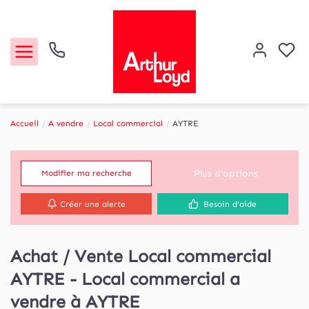
Accueil
A vendre
Local commercial
AYTRE
Acheter
Plus d'options
Modifier ma recherche
Louer
Créer une alerte
Besoin d'aide
Etude de marché
Achat / Vente Local commercial
Notre Agence
AYTRE - Local commercial a
Contact
vendre à AYTRE