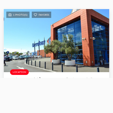
1 PHOTO(S)
FAVORIS
LOCATION
Local Commercial À Louer - Angoulins / La Rochelle - Surface De 480 M² Environ
ANGOULINS (17690)
480 m²
Loyer 60 000 €/an
Ref : 6476