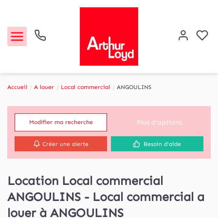
Accueil
A louer
Local commercial
ANGOULINS
Acheter
Plus d'options
Modifier ma recherche
Louer
Créer une alerte
Besoin d'aide
Etude de marché
Location Local commercial
Notre Agence
ANGOULINS - Local commercial a
Contact
louer à ANGOULINS