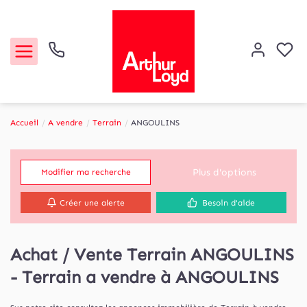
Accueil
A vendre
Terrain
ANGOULINS
Acheter
Plus d'options
Modifier ma recherche
Louer
Créer une alerte
Besoin d'aide
Etude de marché
Achat / Vente Terrain ANGOULINS
Notre Agence
- Terrain a vendre à ANGOULINS
Contact