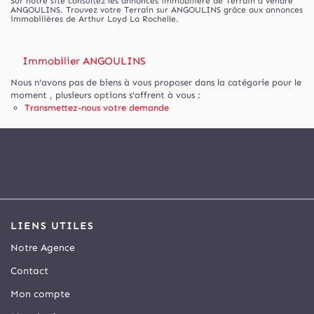
Sur notre site consultez les annonces immobilière de Terrain à vendre
ANGOULINS. Trouvez votre Terrain sur ANGOULINS grâce aux annonces
immobilières de Arthur Loyd La Rochelle.
Immobilier ANGOULINS
Nous n'avons pas de biens à vous proposer dans la catégorie pour le
moment , plusieurs options s'offrent à vous :
Transmettez-nous votre demande
LIENS UTILES
Notre Agence
Contact
Mon compte