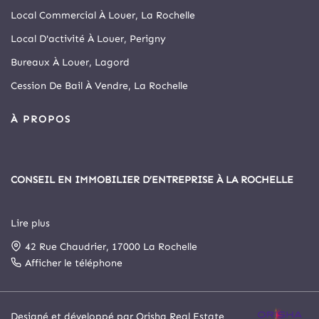
Local Commercial À Louer, La Rochelle
Local D'activité À Louer, Perigny
Bureaux À Louer, Lagord
Cession De Bail À Vendre, La Rochelle
À PROPOS
CONSEIL EN IMMOBILIER D’ENTREPRISE À LA ROCHELLE
Lire plus
Depuis 1999, Arthur Loyd La Rochelle est le principal cabinet
42 Rue Chaudrier, 17000 La Rochelle
spécialisé en immobilier d’entreprise et commerce de la cité
rochelaise.
Afficher le téléphone
Notre agence a intégré, le 1er novembre 2025, le cabinet
Designé et développé par Orisha Real Estate