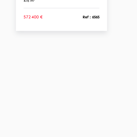
476 m²
572 400 €
Ref : 6565