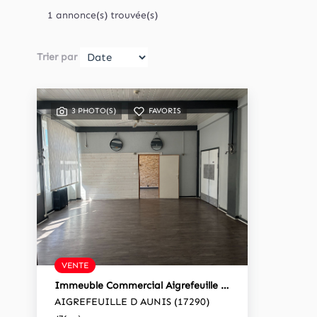
1 annonce(s) trouvée(s)
Trier par
3 PHOTO(S)
FAVORIS
VENTE
Immeuble Commercial Aigrefeuille D'Aunis 476 M²
AIGREFEUILLE D AUNIS (17290)