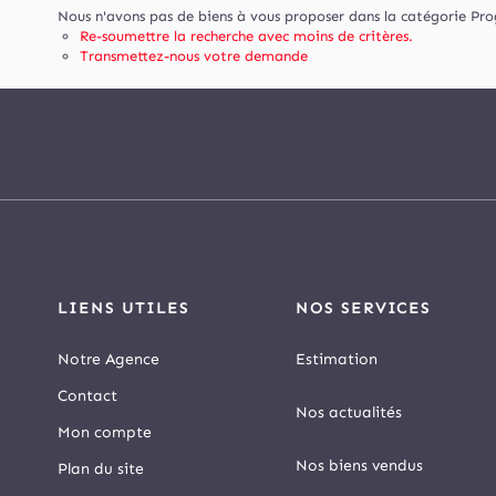
Nous n'avons pas de biens à vous proposer dans la catégorie Pro
Re-soumettre la recherche avec moins de critères.
Transmettez-nous votre demande
LIENS UTILES
NOS SERVICES
Notre Agence
Estimation
Contact
Nos actualités
Mon compte
Nos biens vendus
Plan du site