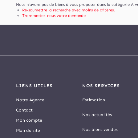
Nous n'avons pas de biens à vous proposer dans la catégorie A ven
Re-soumettre la recherche avec moins de critères.
Transmettez-nous votre demande
LIENS UTILES
NOS SERVICES
Notre Agence
Estimation
Contact
Nos actualités
Mon compte
Nos biens vendus
Plan du site