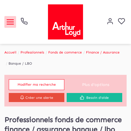
Accueil
Professionnels
Fonds de commerce
Finance / Assurance
Acheter
Banque / LBO
Louer
Plus d'options
Modifier ma recherche
Etude de marché
Créer une alerte
Besoin d'aide
Notre Agence
Professionnels fonds de commerce
Contact
finance / assurance banque / lbo