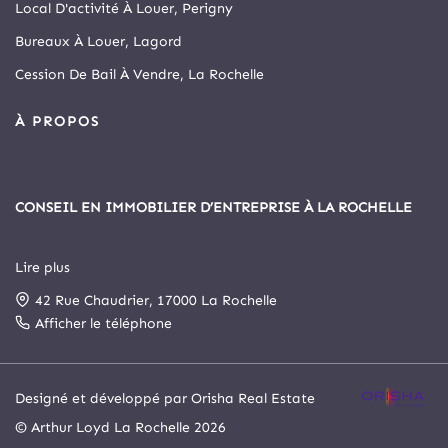
Local D'activité À Louer, Perigny
Bureaux À Louer, Lagord
Cession De Bail À Vendre, La Rochelle
À PROPOS
CONSEIL EN IMMOBILIER D’ENTREPRISE À LA ROCHELLE
Lire plus
Depuis 1999, Arthur Loyd La Rochelle est le principal cabinet
42 Rue Chaudrier, 17000 La Rochelle
spécialisé en immobilier d’entreprise et commerce de la cité
rochelaise.
Afficher le téléphone
Notre agence a intégré, le 1er novembre 2025, le cabinet
Designé et développé par Orisha Real Estate
Arthur Loyd Poitou Atlantique. Elle s’est ainsi enrichie d’un
© Arthur Loyd La Rochelle 2026
service juridique et d’un service de gestion locative et d’asset