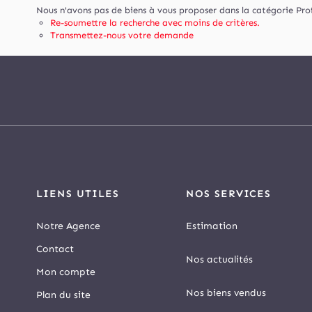
Nous n'avons pas de biens à vous proposer dans la catégorie Prof
Re-soumettre la recherche avec moins de critères.
Transmettez-nous votre demande
LIENS UTILES
NOS SERVICES
Notre Agence
Estimation
Contact
Nos actualités
Mon compte
Nos biens vendus
Plan du site