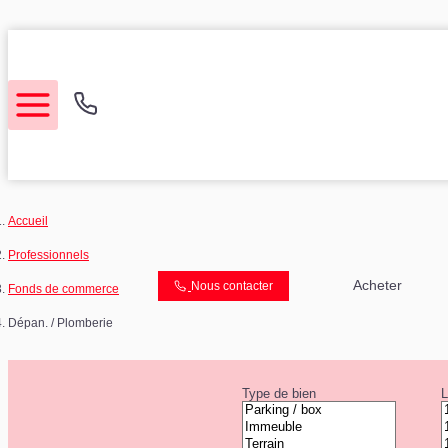
Accueil
Acheter
Professionnels
Acheter
Nous contacter
Fonds de commerce
Louer
Dépan. / Plomberie
Etude de marché
Type de bien
L
Notre Agence