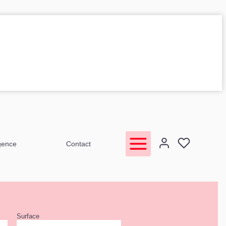
gence
Contact
Surface