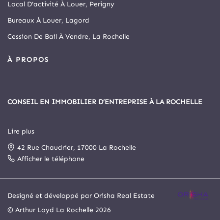
Local D'activité À Louer, Perigny
Bureaux À Louer, Lagord
Cession De Bail À Vendre, La Rochelle
À PROPOS
CONSEIL EN IMMOBILIER D’ENTREPRISE À LA ROCHELLE
Lire plus
Depuis 1999, Arthur Loyd La Rochelle est le principal cabinet
42 Rue Chaudrier, 17000 La Rochelle
spécialisé en immobilier d’entreprise et commerce de la cité
rochelaise.
Afficher le téléphone
Notre agence a intégré, le 1er novembre 2025, le cabinet
Designé et développé par Orisha Real Estate
Arthur Loyd Poitou Atlantique. Elle s’est ainsi enrichie d’un
© Arthur Loyd La Rochelle 2026
service juridique et d’un service de gestion locative et d’asset