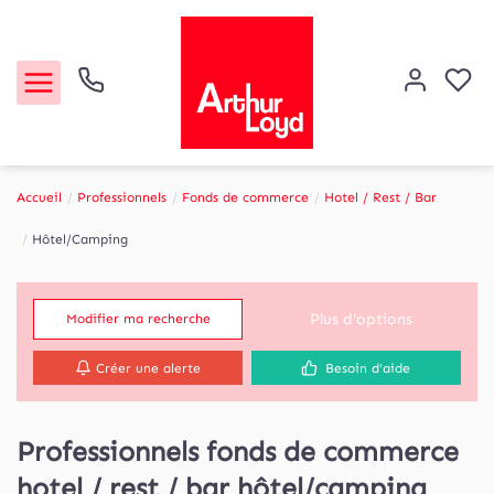
Accueil
Professionnels
Fonds de commerce
Hotel / Rest / Bar
Acheter
Hôtel/Camping
Louer
Plus d'options
Modifier ma recherche
Etude de marché
Créer une alerte
Besoin d'aide
Notre Agence
Professionnels fonds de commerce
Contact
hotel / rest / bar hôtel/camping