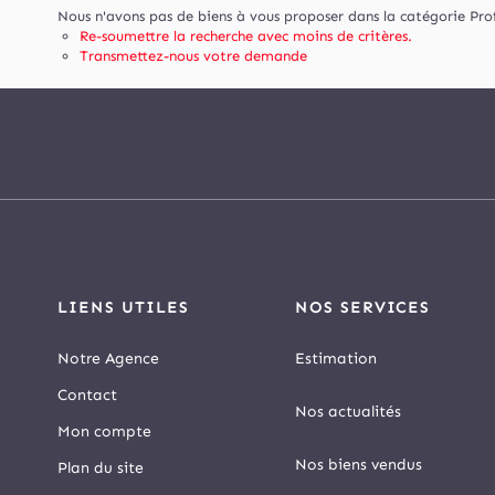
Nous n'avons pas de biens à vous proposer dans la catégorie Pro
Re-soumettre la recherche avec moins de critères.
Transmettez-nous votre demande
LIENS UTILES
NOS SERVICES
Notre Agence
Estimation
Contact
Nos actualités
Mon compte
Nos biens vendus
Plan du site