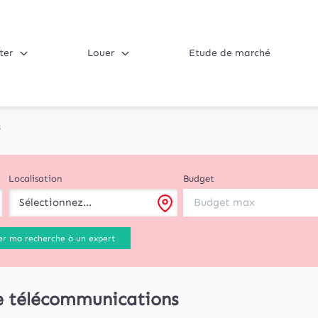
ter
Louer
Etude de marché
s
Localisation
Budget
Sélectionnez...
er ma recherche à un expert
e télécommunications