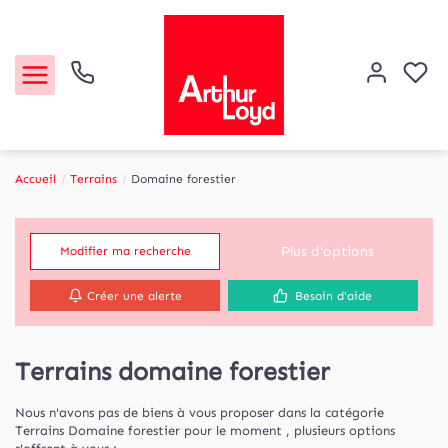
Accueil
Terrains
Domaine forestier
Acheter
Plus d'options
Modifier ma recherche
Louer
Créer une alerte
Besoin d'aide
Etude de marché
Terrains domaine forestier
Notre Agence
Nous n'avons pas de biens à vous proposer dans la catégorie
Contact
Terrains Domaine forestier pour le moment , plusieurs options