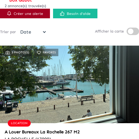
box Gabut
2 annonce(s) trouvée(s)
Créer une alerte
Besoin d'aide
Afficher la carte
Trier par
3 PHOTO(S)
FAVORIS
LOCATION
A Louer Bureaux La Rochelle 267 M2