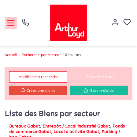
Accueil
Recherche par secteur
Résultats
Acheter
Plus d'options
Modifier ma recherche
Louer
Créer une alerte
Besoin d'aide
Etude de marché
Liste des Biens par secteur
Notre Agence
Bureaux Gabut
,
Entrepôt / Local industriel Gabut
,
Fonds
Contact
de commerce Gabut
,
Local d'activité Gabut
,
Parking /