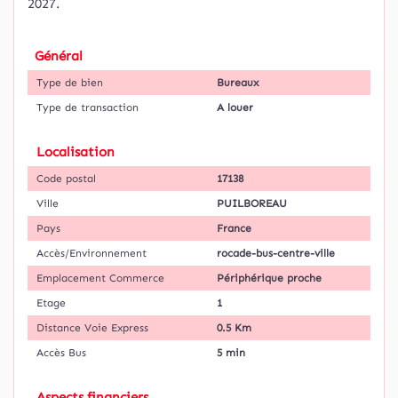
2027.
Général
Type de bien
Bureaux
Type de transaction
A louer
Localisation
Code postal
17138
Ville
PUILBOREAU
Pays
France
Accès/Environnement
rocade-bus-centre-ville
Emplacement Commerce
Périphérique proche
Etage
1
Distance Voie Express
0.5 Km
Accès Bus
5 min
Aspects financiers