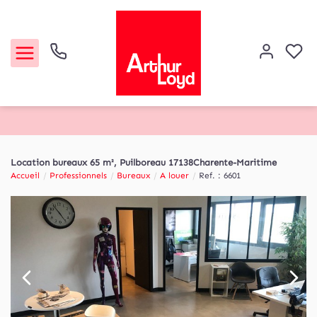
Acheter
Location bureaux 65 m², Puilboreau 17138Charente-Maritime
Accueil
Professionnels
Bureaux
A louer
Ref. : 6601
Louer
Etude de marché
Notre Agence
Contact