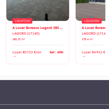
LOCATION
LOCATION
A Louer Bureaux Lagord 380 M²
LAGORD (17140)
LAGORD (17140)
380.25 m²
278.4 m²
Loyer 80 723 €/an
Loyer 84 912 €/a
Ref : 6390
**
**