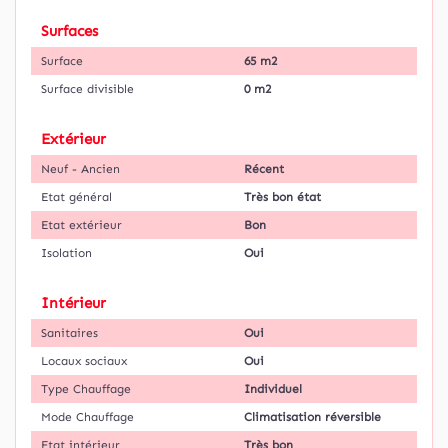
Surfaces
Surface
65 m2
Surface divisible
0 m2
Extérieur
Neuf - Ancien
Récent
Etat général
Très bon état
Etat extérieur
Bon
Isolation
Oui
Intérieur
Sanitaires
Oui
Locaux sociaux
Oui
Type Chauffage
Individuel
Mode Chauffage
Climatisation réversible
Etat intérieur
Très bon