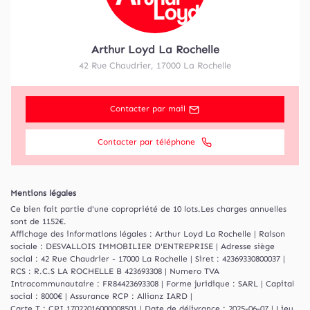
Arthur Loyd La Rochelle
42 Rue Chaudrier
,
17000
La Rochelle
Contacter par mail
Contacter par téléphone
Mentions légales
Ce bien fait partie d'une copropriété de 10 lots.Les charges annuelles
sont de 1152€.
Affichage des informations légales : Arthur Loyd La Rochelle | Raison
sociale : DESVALLOIS IMMOBILIER D'ENTREPRISE | Adresse siège
social : 42 Rue Chaudrier - 17000 La Rochelle | Siret : 42369330800037 |
RCS : R.C.S LA ROCHELLE B 423693308 | Numero TVA
Intracommunautaire : FR84423693308 | Forme juridique : SARL | Capital
social : 8000€ | Assurance RCP : Allianz IARD |
Carte T : CPI 17022016000008501 | Date de délivrance : 2025-06-07 | Lieu