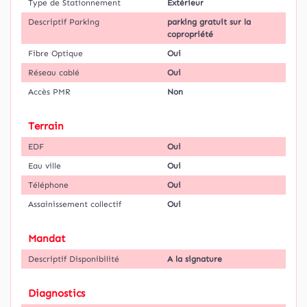
Type de Stationnement
Extérieur
Descriptif Parking
parking gratuit sur la
copropriété
Fibre Optique
Oui
Réseau cablé
Oui
Accès PMR
Non
Terrain
EDF
Oui
Eau ville
Oui
Téléphone
Oui
Assainissement collectif
Oui
Mandat
Descriptif Disponibilité
A la signature
Diagnostics