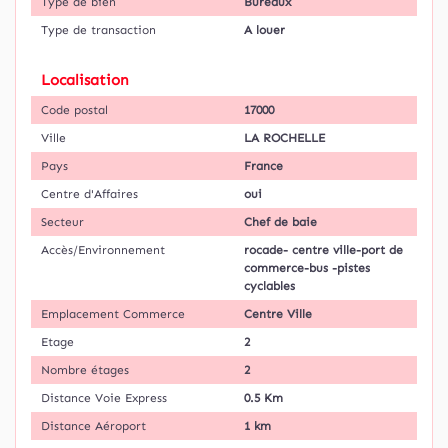
Type de bien
Bureaux
Type de transaction
A louer
Localisation
Code postal
17000
Ville
LA ROCHELLE
Pays
France
Centre d'Affaires
oui
Secteur
Chef de baie
Accès/Environnement
rocade- centre ville-port de
commerce-bus -pistes
cyclables
Emplacement Commerce
Centre Ville
Etage
2
Nombre étages
2
Distance Voie Express
0.5 Km
Distance Aéroport
1 km