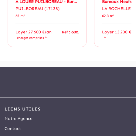
A LOUER PUILBOREAU - Bureaux 65 M²
PUILBOREAU (17138)
LA ROCHELLE (1
65 m²
62.3 m²
Loyer 27 600 €/an
Loyer 13 200 €/a
Ref : 6601
charges comprises **
**
LIENS UTILES
Notre Agence
Contact