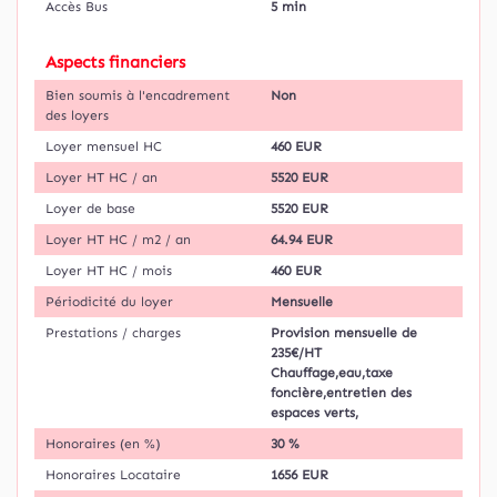
Accès Bus
5 min
Aspects financiers
Bien soumis à l'encadrement
Non
des loyers
Loyer mensuel HC
460 EUR
Loyer HT HC / an
5520 EUR
Loyer de base
5520 EUR
Loyer HT HC / m2 / an
64.94 EUR
Loyer HT HC / mois
460 EUR
Périodicité du loyer
Mensuelle
Prestations / charges
Provision mensuelle de
235€/HT
Chauffage,eau,taxe
foncière,entretien des
espaces verts,
Honoraires (en %)
30 %
Honoraires Locataire
1656 EUR