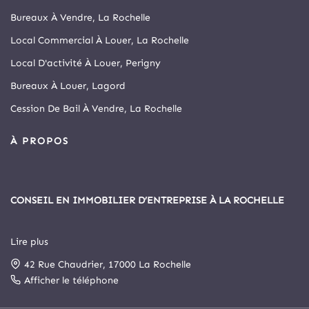
Bureaux À Vendre, La Rochelle
Local Commercial À Louer, La Rochelle
Local D'activité À Louer, Perigny
Bureaux À Louer, Lagord
Cession De Bail À Vendre, La Rochelle
À PROPOS
CONSEIL EN IMMOBILIER D’ENTREPRISE À LA ROCHELLE
Lire plus
Depuis 1999, Arthur Loyd La Rochelle est le principal cabinet
42 Rue Chaudrier, 17000 La Rochelle
spécialisé en immobilier d’entreprise et commerce de la cité
rochelaise.
Afficher le téléphone