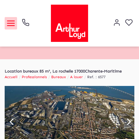
Acheter
Location bureaux 85 m², La rochelle 17000Charente-Maritime
Accueil
Professionnels
Bureaux
A louer
Ref. : 6577
Louer
Etude de marché
Notre Agence
Contact