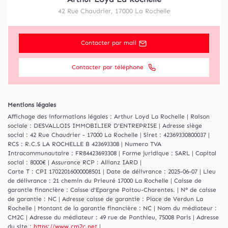
42 Rue Chaudrier
,
17000
La Rochelle
Contacter par mail
Contacter par téléphone
Mentions légales
Affichage des informations légales : Arthur Loyd La Rochelle | Raison
sociale : DESVALLOIS IMMOBILIER D'ENTREPRISE | Adresse siège
social : 42 Rue Chaudrier - 17000 La Rochelle | Siret : 42369330800037 |
RCS : R.C.S LA ROCHELLE B 423693308 | Numero TVA
Intracommunautaire : FR84423693308 | Forme juridique : SARL | Capital
social : 8000€ | Assurance RCP : Allianz IARD |
Carte T : CPI 17022016000008501 | Date de délivrance : 2025-06-07 | Lieu
de délivrance : 21 chemin du Prieuré 17000 La Rochelle | Caisse de
garantie financière : Caisse d'Epargne Poitou-Charentes. | N° de caisse
de garantie : NC | Adresse caisse de garantie : Place de Verdun La
Rochelle | Montant de la garantie financière : NC | Nom du médiateur :
CM2C | Adresse du médiateur : 49 rue de Ponthieu, 75008 Paris | Adresse
du site :
https://www.cm2c.net
|