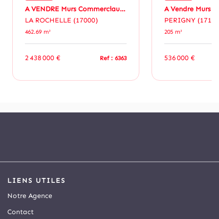
A VENDRE Murs Commerciaux La Rochelle 462.69 M²
LA ROCHELLE (17000)
PERIGNY (17180
462.69 m²
205 m²
2 438 000 €
536 000 €
Ref : 6363
LIENS UTILES
Notre Agence
Contact