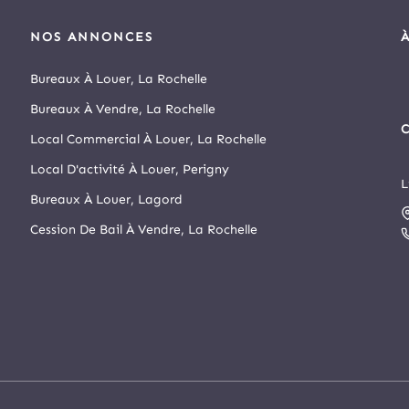
NOS ANNONCES
Bureaux À Louer, La Rochelle
Bureaux À Vendre, La Rochelle
C
Local Commercial À Louer, La Rochelle
Local D'activité À Louer, Perigny
L
D
Bureaux À Louer, Lagord
s
Cession De Bail À Vendre, La Rochelle
r
N
A
s
d