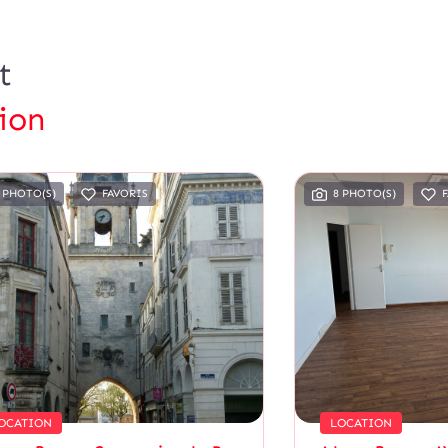
t
ion
 PHOTO(S)
FAVORIS
8 PHOTO(S)
OCATION
LOCATION