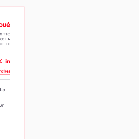
oué
40 TTC
000 LA
HELLE
aires
 La
 un