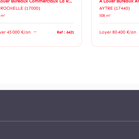
A Louer Bureaux Commerciaux La Rochelle 187 M²
A Louer Bureaux A
 ROCHELLE (17000)
AYTRE (17440)
 m²
508 m²
yer 45 000 €/an
Loyer 80 400 €/an
Ref : 6421
**