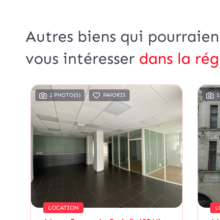
Autres biens qui pourraien
vous intéresser
dans la rég
2 PHOTO(S)
FAVORIS
1
LOCATION
L