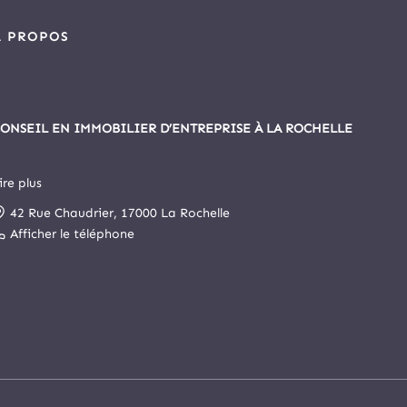
À PROPOS
ONSEIL EN IMMOBILIER D’ENTREPRISE À LA ROCHELLE
ire plus
epuis 1999, Arthur Loyd La Rochelle est le principal cabinet
42 Rue Chaudrier, 17000 La Rochelle
pécialisé en immobilier d’entreprise et commerce de la cité
ochelaise.
Afficher le téléphone
otre agence a intégré, le 1er novembre 2025, le cabinet
rthur Loyd Poitou Atlantique. Elle s’est ainsi enrichie d’un
ervice juridique et d’un service de gestion locative et
’asset management, JRS Gestion, pour mieux vous servir.