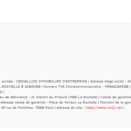
son sociale : DESVALLOIS IMMOBILIER D'ENTREPRISE | Adresse siège social : 4
.S LA ROCHELLE B 423693308 | Numero TVA Intracommunautaire : FR84423693308 
D |
ieu de délivrance : 21 chemin du Prieuré 17000 La Rochelle | Caisse de garantie
 Adresse caisse de garantie : Place de Verdun La Rochelle | Montant de la gar
49 rue de Ponthieu, 75008 Paris | Adresse du site :
https://www.cm2c.net
|