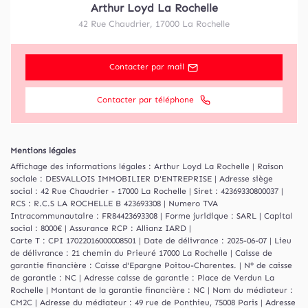
Arthur Loyd La Rochelle
42 Rue Chaudrier
,
17000
La Rochelle
Contacter par mail
Contacter par téléphone
Mentions légales
Affichage des informations légales : Arthur Loyd La Rochelle | Raison
sociale : DESVALLOIS IMMOBILIER D'ENTREPRISE | Adresse siège
social : 42 Rue Chaudrier - 17000 La Rochelle | Siret : 42369330800037 |
RCS : R.C.S LA ROCHELLE B 423693308 | Numero TVA
Intracommunautaire : FR84423693308 | Forme juridique : SARL | Capital
social : 8000€ | Assurance RCP : Allianz IARD |
Carte T : CPI 17022016000008501 | Date de délivrance : 2025-06-07 | Lieu
de délivrance : 21 chemin du Prieuré 17000 La Rochelle | Caisse de
garantie financière : Caisse d'Epargne Poitou-Charentes. | N° de caisse
de garantie : NC | Adresse caisse de garantie : Place de Verdun La
Rochelle | Montant de la garantie financière : NC | Nom du médiateur :
CM2C | Adresse du médiateur : 49 rue de Ponthieu, 75008 Paris | Adresse