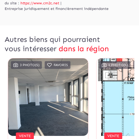
du site :
https://www.cm2c.net
|
Entreprise juridiquement et financièrement indépendante
Autres biens qui pourraient
vous intéresser
dans la région
3 PHOTO(S)
FAVORIS
1 PHOTO(S)
VENTE
VENTE