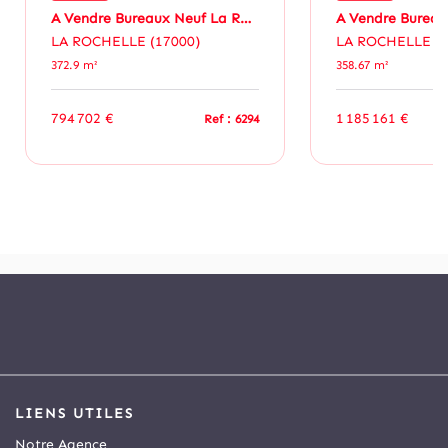
A Vendre Bureaux Neuf La Rochelle 372.9m²
LA ROCHELLE (17000)
LA ROCHELLE (1
372.9 m²
358.67 m²
794 702 €
1 185 161 €
Ref : 6294
LIENS UTILES
Notre Agence