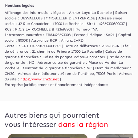
Mentions légales
Affichage des informations légales : Arthur Loyd La Rochelle | Raison
sociale : DESVALLOIS IMMOBILIER D'ENTREPRISE | Adresse siège
social : 42 Rue Chaudrier - 17000 La Rochelle | Siret : 42369330800037 |
RCS : R.C.S LA ROCHELLE B 423693308 | Numero TVA
Intracommunautaire : FR84423693308 | Forme juridique : SARL | Capital
social : 8000€ | Assurance RCP : Allianz IARD |
Carte T : CPI 17022016000008501 | Date de délivrance : 2025-06-07 | Lieu
de délivrance : 21 chemin du Prieuré 17000 La Rochelle | Caisse de
garantie financière : Caisse d'Epargne Poitou-Charentes. | N° de caisse
de garantie : NC | Adresse caisse de garantie : Place de Verdun La
Rochelle | Montant de la garantie financière : NC | Nom du médiateur :
CM2C | Adresse du médiateur : 49 rue de Ponthieu, 75008 Paris | Adresse
du site :
https://www.cm2c.net
|
Entreprise juridiquement et financièrement indépendante
Autres biens qui pourraient
vous intéresser
dans la région