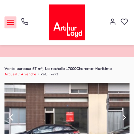
Acheter
Vente bureaux 67 m², La rochelle 17000Charente-Maritime
Accueil
A vendre
Ref. : 4772
Louer
Etude de marché
Notre Agence
Contact