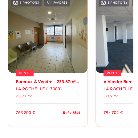
3 PHOTO(S)
FAVORIS
3 PHOTO(S)
VENTE
VENTE
Bureaux À Vendre - 233.67m² - La Pallice
LA ROCHELLE (17000)
LA ROCHELLE (1
233.67 m²
372.9 m²
763 200 €
794 702 €
Ref : 6514