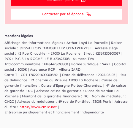
Contacter par téléphone
Mentions légales
Affichage des informations légales : Arthur Loyd La Rochelle | Raison
sociale : DESVALLOIS IMMOBILIER D'ENTREPRISE | Adresse siège
social : 42 Rue Chaudrier - 17000 La Rochelle | Siret : 42369330800037 |
RCS : R.C.S LA ROCHELLE B 423693308 | Numero TVA
Intracommunautaire : FR84423693308 | Forme juridique : SARL | Capital
social : 8000€ | Assurance RCP : Allianz IARD |
Carte T : CPI 17022016000008501 | Date de délivrance : 2025-06-07 | Lieu
de délivrance : 21 chemin du Prieuré 17000 La Rochelle | Caisse de
garantie financière : Caisse d'Epargne Poitou-Charentes. | N° de caisse
de garantie : NC | Adresse caisse de garantie : Place de Verdun La
Rochelle | Montant de la garantie financière : NC | Nom du médiateur :
CM2C | Adresse du médiateur : 49 rue de Ponthieu, 75008 Paris | Adresse
du site :
https://www.cm2c.net
|
Entreprise juridiquement et financièrement indépendante