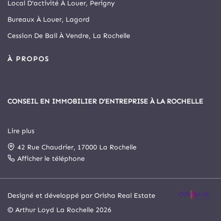
Local D'activité À Louer, Perigny
Bureaux À Louer, Lagord
Cession De Bail À Vendre, La Rochelle
À PROPOS
CONSEIL EN IMMOBILIER D’ENTREPRISE À LA ROCHELLE
Lire plus
Depuis 1999, Arthur Loyd La Rochelle est le principal cabinet
42 Rue Chaudrier, 17000 La Rochelle
spécialisé en immobilier d’entreprise et commerce de la cité
rochelaise.
Afficher le téléphone
Notre agence a intégré, le 1er novembre 2025, le cabinet
Designé et développé par Orisha Real Estate
Arthur Loyd Poitou Atlantique. Elle s’est ainsi enrichie d’un
© Arthur Loyd La Rochelle 2026
service juridique et d’un service de gestion locative et d’asset