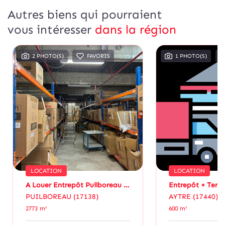
Autres biens qui pourraient
vous intéresser
dans la région
2 PHOTO(S)
FAVORIS
1 PHOTO(S)
LOCATION
LOCATION
A Louer Entrepôt Puilboreau 2773 M2
PUILBOREAU (17138)
AYTRE (17440)
2773 m²
600 m²