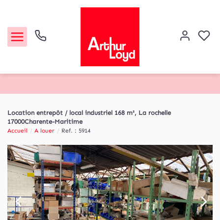
Acheter
Location entrepôt / local industriel 168 m², La rochelle
17000Charente-Maritime
Louer
Accueil
A louer
Ref. : 5914
Etude de marché
Notre Agence
Contact