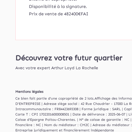
Disponibilité à la signature.
Prix de vente de 482400€FAI
Découvrez votre futur quartier
Avec votre expert Arthur Loyd La Rochelle
Mentions légales
Ce bien fait partie d'une copropriété de 2 lots.Affichage des infor
D'ENTREPRISE | Adresse siège social : 42 Rue Chaudrier - 17000 La R
Intracommunautaire : FR84423693308 | Forme juridique : SARL | Capita
Carte T : CPI 17022016000008501 | Date de délivrance : 2025-06-07 | L
Caisse d'Epargne Poitou-Charentes. | N° de caisse de garantie : NC |
financière : NC | Nom du médiateur : CM2C | Adresse du médiateur : 
Entreprise juridiquement et financièrement indépendante