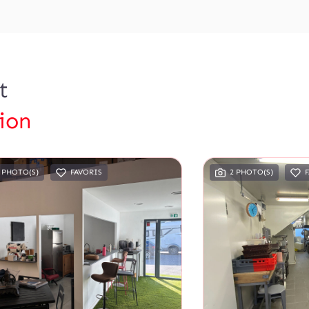
t
ion
 PHOTO(S)
FAVORIS
2 PHOTO(S)