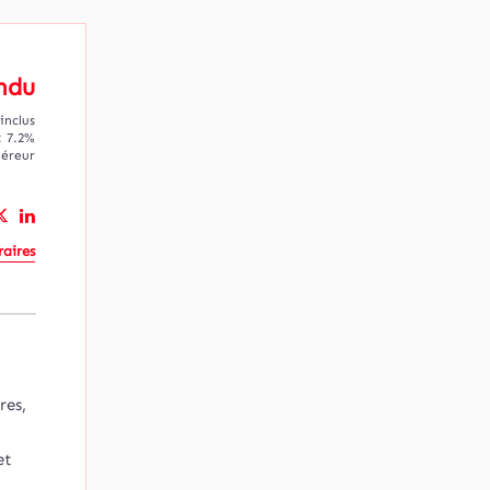
ndu
inclus
: 7.2%
uéreur
aires
res,
et