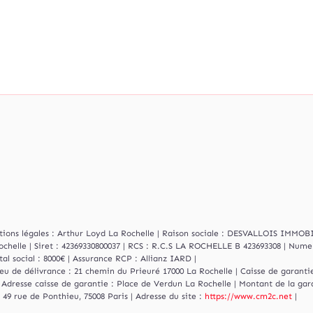
mations légales : Arthur Loyd La Rochelle | Raison sociale : DESVALLOIS IMMO
ochelle | Siret : 42369330800037 | RCS : R.C.S LA ROCHELLE B 423693308 | Num
l social : 8000€ | Assurance RCP : Allianz IARD |
ieu de délivrance : 21 chemin du Prieuré 17000 La Rochelle | Caisse de garantie
 Adresse caisse de garantie : Place de Verdun La Rochelle | Montant de la gar
49 rue de Ponthieu, 75008 Paris | Adresse du site :
https://www.cm2c.net
|