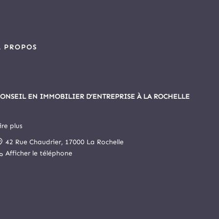
À PROPOS
ONSEIL EN IMMOBILIER D’ENTREPRISE À LA ROCHELLE
ire plus
epuis 1999, Arthur Loyd La Rochelle est le principal cabinet
42 Rue Chaudrier, 17000 La Rochelle
pécialisé en immobilier d’entreprise et commerce de la cité
ochelaise.
Afficher le téléphone
otre agence a intégré, le 1er novembre 2025, le cabinet
rthur Loyd Poitou Atlantique. Elle s’est ainsi enrichie d’un
ervice juridique et d’un service de gestion locative et