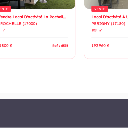
ENTE
VENTE
A Vendre Local D'activité La Rochelle 208 M²
 ROCHELLE (17000)
PERIGNY (17180)
 m²
103 m²
8 800 €
192 960 €
Ref : 6576