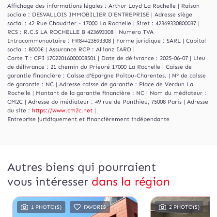
Affichage des informations légales : Arthur Loyd La Rochelle | Raison
sociale : DESVALLOIS IMMOBILIER D'ENTREPRISE | Adresse siège
social : 42 Rue Chaudrier - 17000 La Rochelle | Siret : 42369330800037 |
RCS : R.C.S LA ROCHELLE B 423693308 | Numero TVA
Intracommunautaire : FR84423693308 | Forme juridique : SARL | Capital
social : 8000€ | Assurance RCP : Allianz IARD |
Carte T : CPI 17022016000008501 | Date de délivrance : 2025-06-07 | Lieu
de délivrance : 21 chemin du Prieuré 17000 La Rochelle | Caisse de
garantie financière : Caisse d'Epargne Poitou-Charentes. | N° de caisse
de garantie : NC | Adresse caisse de garantie : Place de Verdun La
Rochelle | Montant de la garantie financière : NC | Nom du médiateur :
CM2C | Adresse du médiateur : 49 rue de Ponthieu, 75008 Paris | Adresse
du site :
https://www.cm2c.net
|
Entreprise juridiquement et financièrement indépendante
Autres biens qui pourraient
vous intéresser
dans la région
1 PHOTO(S)
FAVORIS
2 PHOTO(S)