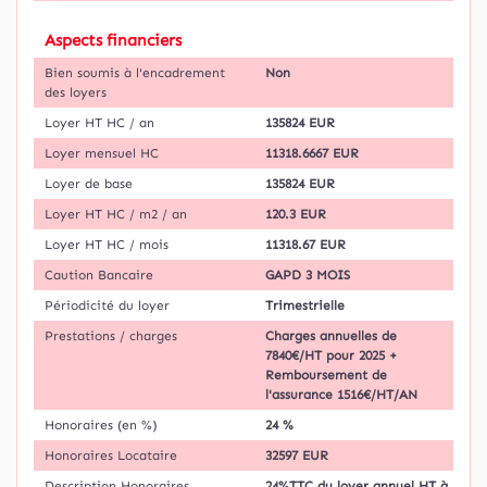
Aspects financiers
Bien soumis à l'encadrement
Non
des loyers
Loyer HT HC / an
135824 EUR
Loyer mensuel HC
11318.6667 EUR
Loyer de base
135824 EUR
Loyer HT HC / m2 / an
120.3 EUR
Loyer HT HC / mois
11318.67 EUR
Caution Bancaire
GAPD 3 MOIS
Périodicité du loyer
Trimestrielle
Prestations / charges
Charges annuelles de
7840€/HT pour 2025 +
Remboursement de
l'assurance 1516€/HT/AN
Honoraires (en %)
24 %
Honoraires Locataire
32597 EUR
Description Honoraires
24%TTC du loyer annuel HT à