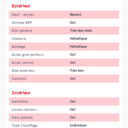
Extérieur
Neuf - Ancien
Récent
Normes ERP
Oui
Etat général
Très bon état
Ossature
Métallique
Bardage
Métallique
Accès gros porteurs
Oui
Accès camion
Oui
Etat extérieur
Très bon
Isolation
Oui
Intérieur
Sanitaires
Oui
Locaux sociaux
Oui
Faux plafond
Oui
Type Chauffage
Individuel