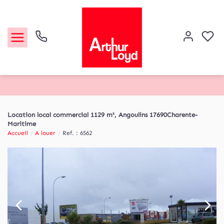
Acheter
Location local commercial 1129 m², Angoulins 17690Charente-
Maritime
Louer
Accueil
A louer
Ref. : 6562
Etude de marché
Notre Agence
Contact