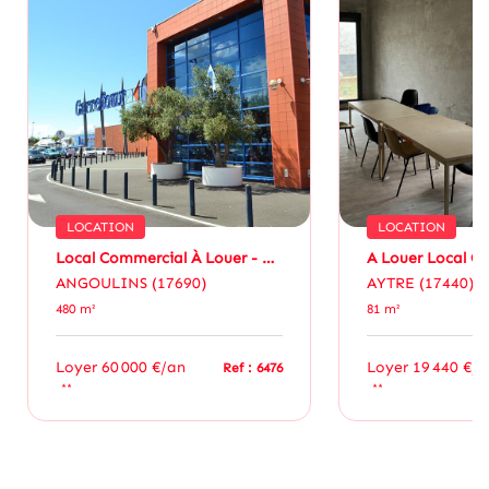
LOCATION
LOCATION
Local Commercial À Louer - Angoulins / La Rochelle - Surface De 480 M² Environ
ANGOULINS (17690)
AYTRE (17440)
480 m²
81 m²
Loyer 60 000 €/an
Loyer 19 440 €/a
Ref : 6476
**
**