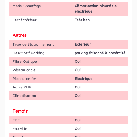
Mode Chauffage
Climatisation réversible +
électrique
Etat intérieur
Très bon
Autres
Type de Stationnement
Extérieur
Descriptif Parking
parking foisonné à proximité
Fibre Optique
Oui
Réseau cablé
Oui
Rideau de fer
Electrique
Accès PMR
Oui
Climatisation
Oui
Terrain
EDF
Oui
Eau ville
Oui