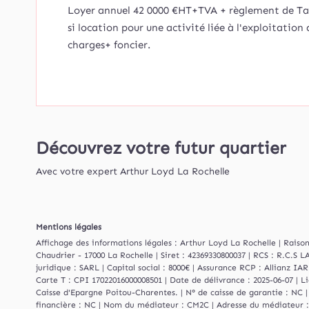
Loyer annuel 42 0000 €HT+TVA + règlement de Ta
si location pour une activité liée à l'exploitatio
charges+ foncier.
Découvrez votre futur quartier
Avec votre expert Arthur Loyd La Rochelle
Mentions légales
Affichage des informations légales : Arthur Loyd La Rochelle | Rai
Chaudrier - 17000 La Rochelle | Siret : 42369330800037 | RCS : R.C
juridique : SARL | Capital social : 8000€ | Assurance RCP : Allianz IAR
Carte T : CPI 17022016000008501 | Date de délivrance : 2025-06-07 | L
Caisse d'Epargne Poitou-Charentes. | N° de caisse de garantie : NC |
financière : NC | Nom du médiateur : CM2C | Adresse du médiateur : 