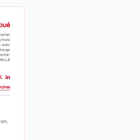
oué
mprises
0/mois
s avec
charge
antie:
HELLE
aires
ton,