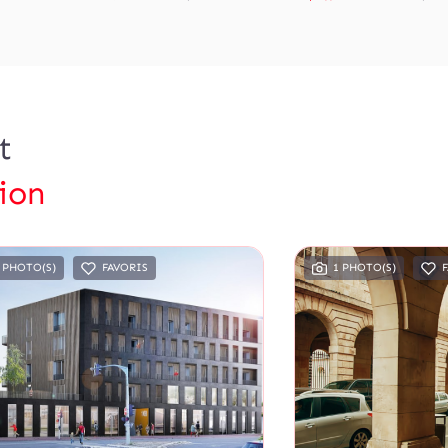
t
ion
 PHOTO(S)
FAVORIS
1 PHOTO(S)