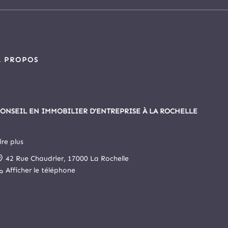
À PROPOS
ONSEIL EN IMMOBILIER D’ENTREPRISE À LA ROCHELLE
ire plus
epuis 1999, Arthur Loyd La Rochelle est le principal cabinet
42 Rue Chaudrier, 17000 La Rochelle
pécialisé en immobilier d’entreprise et commerce de la cité
ochelaise.
Afficher le téléphone
otre agence a intégré, le 1er novembre 2025, le cabinet
rthur Loyd Poitou Atlantique. Elle s’est ainsi enrichie d’un