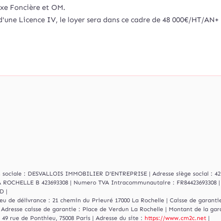
xe Foncière et OM.
n d'une Licence IV, le loyer sera dans ce cadre de 48 000€/HT/AN+
son sociale : DESVALLOIS IMMOBILIER D'ENTREPRISE | Adresse siège social : 4
.S LA ROCHELLE B 423693308 | Numero TVA Intracommunautaire : FR84423693308 
D |
ieu de délivrance : 21 chemin du Prieuré 17000 La Rochelle | Caisse de garantie
 Adresse caisse de garantie : Place de Verdun La Rochelle | Montant de la gar
49 rue de Ponthieu, 75008 Paris | Adresse du site :
https://www.cm2c.net
|