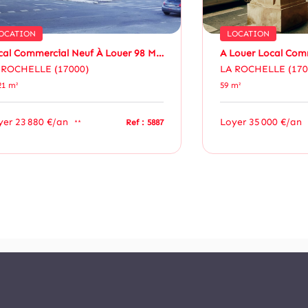
OCATION
LOCATION
Local Commercial Neuf À Louer 98 M² Axe Passant Historique À L'entrée De La Rochelle, Visibilité Maximale
 ROCHELLE (17000)
LA ROCHELLE (170
21 m²
59 m²
yer 23 880 €/an
Loyer 35 000 €/an
Ref : 5887
**