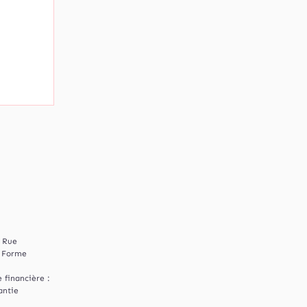
2 Rue
| Forme
 financière :
antie