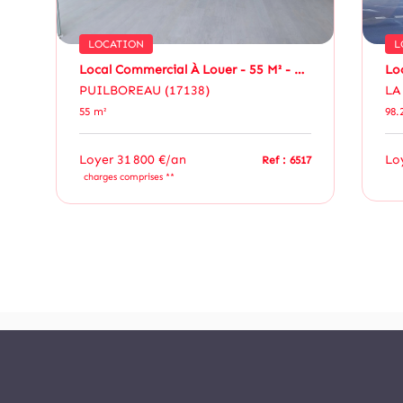
LOCATION
L
Visibilité Maximale
Local Commercial À Louer - 55 M² - Zone Commerciale Dynamique - Puilboreau
PUILBOREAU (17138)
LA
55 m²
98.
Loyer 31 800 €/an
Lo
79
Ref : 6517
charges comprises **