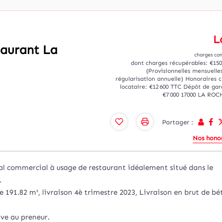
L
taurant La
charges co
dont charges récupérables: €15
(Provisionnelles mensuelle
régularisation annuelle)
Honoraires 
locataire: €12 600 TTC
Dépôt de gar
€7 000
17000 LA ROC
Partager :
Nos honor
commercial à usage de restaurant idéalement situé dans le
.
e 191.82 m², livraison 4è trimestre 2023, Livraison en brut de bé
ve au preneur.