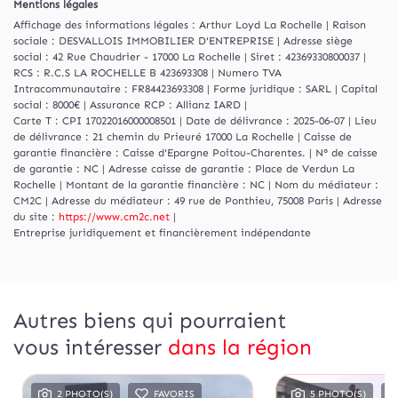
Mentions légales
Affichage des informations légales : Arthur Loyd La Rochelle | Raison
sociale : DESVALLOIS IMMOBILIER D'ENTREPRISE | Adresse siège
social : 42 Rue Chaudrier - 17000 La Rochelle | Siret : 42369330800037 |
RCS : R.C.S LA ROCHELLE B 423693308 | Numero TVA
Intracommunautaire : FR84423693308 | Forme juridique : SARL | Capital
social : 8000€ | Assurance RCP : Allianz IARD |
Carte T : CPI 17022016000008501 | Date de délivrance : 2025-06-07 | Lieu
de délivrance : 21 chemin du Prieuré 17000 La Rochelle | Caisse de
garantie financière : Caisse d'Epargne Poitou-Charentes. | N° de caisse
de garantie : NC | Adresse caisse de garantie : Place de Verdun La
Rochelle | Montant de la garantie financière : NC | Nom du médiateur :
CM2C | Adresse du médiateur : 49 rue de Ponthieu, 75008 Paris | Adresse
du site :
https://www.cm2c.net
|
Entreprise juridiquement et financièrement indépendante
Autres biens qui pourraient
vous intéresser
dans la région
2 PHOTO(S)
FAVORIS
5 PHOTO(S)