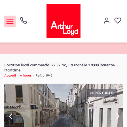
Acheter
Location local commercial 22.32 m², La rochelle 17000Charente-
Maritime
Louer
Accueil
A louer
Ref. : 4946
Etude de marché
OPPORTUNITE
Notre Agence
Contact