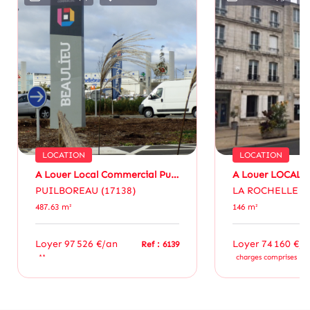
LOCATION
LOCATION
A Louer Local Commercial Puilboreau 487.63m²
PUILBOREAU (17138)
LA ROCHELLE (1
487.63 m²
146 m²
Loyer 97 526 €/an
Loyer 74 160 €/a
Ref : 6139
**
charges comprises **