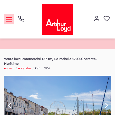
Acheter
Vente local commercial 167 m², La rochelle 17000Charente-
Maritime
Louer
Accueil
A vendre
Ref. : 5906
Etude de marché
Notre Agence
Contact