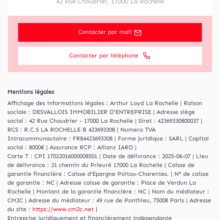
42 Rue Chaudrier
,
17000
La Rochelle
Contacter par mail
Contacter par téléphone
Mentions légales
Affichage des informations légales : Arthur Loyd La Rochelle | Raison
sociale : DESVALLOIS IMMOBILIER D'ENTREPRISE | Adresse siège
social : 42 Rue Chaudrier - 17000 La Rochelle | Siret : 42369330800037 |
RCS : R.C.S LA ROCHELLE B 423693308 | Numero TVA
Intracommunautaire : FR84423693308 | Forme juridique : SARL | Capital
social : 8000€ | Assurance RCP : Allianz IARD |
Carte T : CPI 17022016000008501 | Date de délivrance : 2025-06-07 | Lieu
de délivrance : 21 chemin du Prieuré 17000 La Rochelle | Caisse de
garantie financière : Caisse d'Epargne Poitou-Charentes. | N° de caisse
de garantie : NC | Adresse caisse de garantie : Place de Verdun La
Rochelle | Montant de la garantie financière : NC | Nom du médiateur :
CM2C | Adresse du médiateur : 49 rue de Ponthieu, 75008 Paris | Adresse
du site :
https://www.cm2c.net
|
Entreprise juridiquement et financièrement indépendante