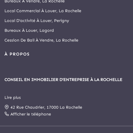
Bureaux À Vendre, La Rochelle
Local Commercial À Louer, La Rochelle
Local D'activité À Louer, Perigny
Bureaux À Louer, Lagord
Cession De Bail À Vendre, La Rochelle
À PROPOS
CONSEIL EN IMMOBILIER D’ENTREPRISE À LA ROCHELLE
Lire plus
Depuis 1999, Arthur Loyd La Rochelle est le principal cabinet
42 Rue Chaudrier, 17000 La Rochelle
spécialisé en immobilier d’entreprise et commerce de la cité
rochelaise.
Afficher le téléphone