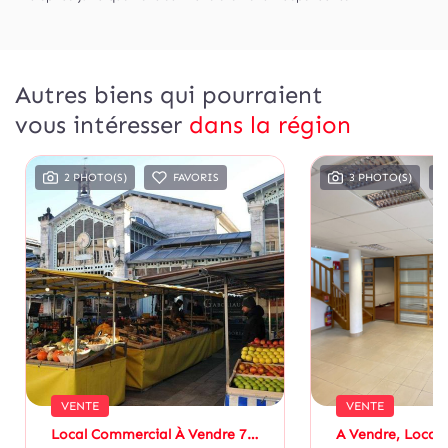
Autres biens qui pourraient
vous intéresser
dans la région
2 PHOTO(S)
FAVORIS
3 PHOTO(S)
VENTE
VENTE
Local Commercial À Vendre 72,7 M² Avec Cour Privative Centre-Ville De La Rochelle, Proximité Marché