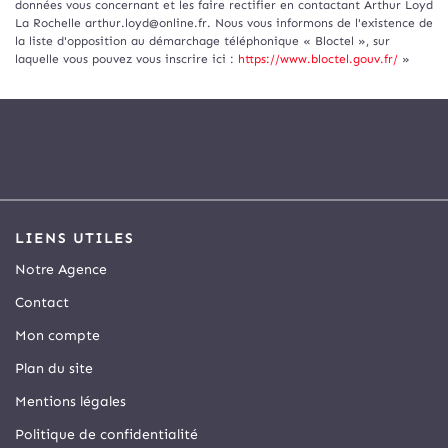
données vous concernant et les faire rectifier en contactant Arthur Loyd
La Rochelle arthur.loyd@online.fr. Nous vous informons de l'existence de
la liste d'opposition au démarchage téléphonique « Bloctel », sur
laquelle vous pouvez vous inscrire ici :
https://www.bloctel.gouv.fr/
»
LIENS UTILES
Notre Agence
Contact
Mon compte
Plan du site
Mentions légales
Politique de confidentialité